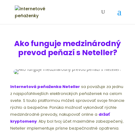
Ako funguje medzinárodný
prevod peňazí s Neteller?
Internetová peňaženka Neteller
sa považuje za jednu
z najspoľahlivejších elektronických peňaženiek na celom
svete. S touto platformou môžeš spravovať svoje financie
rýchlo a bezpečne. Ponúka možnosť vykonávať rýchle
medzinárodné prevody, nakupovať online a
držať
kryptomeny
.
Aby bol tvoj účet maximálne zabezpečený,
Neteller implementuje prísne bezpečnostné opatrenia.