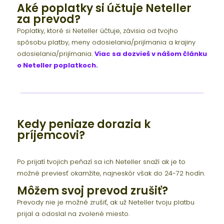
Aké poplatky si účtuje Neteller
za prevod?
Poplatky, ktoré si Neteller účtuje, závisia od tvojho
spôsobu platby, meny odosielania/prijímania a krajiny
odosielania/prijímania.
Viac sa dozvieš v nášom článku
o Neteller poplatkoch.
Kedy peniaze dorazia k
príjemcovi?
Po prijatí tvojich peňazí sa ich Neteller snaží ak je to
možné previesť okamžite, najneskôr však do 24-72 hodín.
Môžem svoj prevod zrušiť?
Prevody nie je možné zrušiť, ak už Neteller tvoju platbu
prijal a odoslal na zvolené miesto.