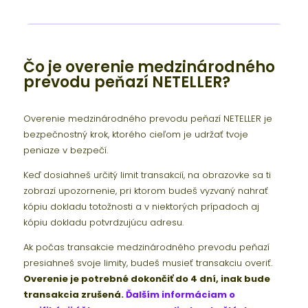
Čo je overenie medzinárodného
prevodu peňazí NETELLER?
Overenie medzinárodného prevodu peňazí NETELLER je
bezpečnostný krok, ktorého cieľom je udržať tvoje
peniaze v bezpečí.
Keď dosiahneš určitý limit transakcií, na obrazovke sa ti
zobrazí upozornenie, pri ktorom budeš vyzvaný nahrať
kópiu dokladu totožnosti a v niektorých prípadoch aj
kópiu dokladu potvrdzujúcu adresu.
Ak počas transakcie medzinárodného prevodu peňazí
presiahneš svoje limity, budeš musieť transakciu overiť.
Overenie je potrebné dokončiť do 4 dní, inak bude
transakcia zrušená.
Ďalším informáciam o