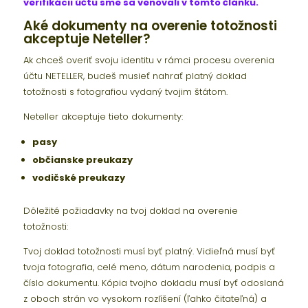
verifikácii účtu sme sa venovali v tomto článku.
Aké dokumenty na overenie totožnosti
akceptuje Neteller?
Ak chceš overiť svoju identitu v rámci procesu overenia
účtu NETELLER, budeš musieť nahrať platný doklad
totožnosti s fotografiou vydaný tvojim štátom.
Neteller akceptuje tieto dokumenty:
pasy
občianske preukazy
vodičské preukazy
Dôležité požiadavky na tvoj doklad na overenie
totožnosti:
Tvoj doklad totožnosti musí byť platný. Vidieľná musí byť
tvoja fotografia, celé meno, dátum narodenia, podpis a
číslo dokumentu. Kópia tvojho dokladu musí byť odoslaná
z oboch strán vo vysokom rozlíšení (ľahko čitateľná) a