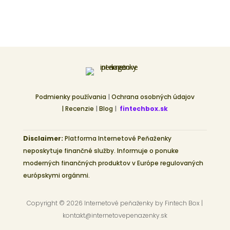
Podmienky používania
|
Ochrana osobných údajov
|
Recenzie
|
Blog
|
fintechbox.sk
Disclaimer:
Platforma Internetové Peňaženky
neposkytuje finančné služby. Informuje o ponuke
moderných finančných produktov v Európe regulovaných
európskymi orgánmi.
Copyright © 2026 Internetové peňaženky by Fintech Box |
kontakt@internetovepenazenky.sk