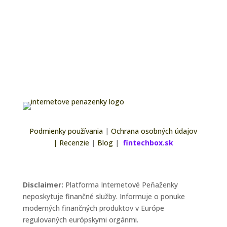
Podmienky používania
|
Ochrana osobných údajov
|
Recenzie
|
Blog
|
fintechbox.sk
Disclaimer:
Platforma Internetové Peňaženky
neposkytuje finančné služby. Informuje o ponuke
moderných finančných produktov v Európe
regulovaných európskymi orgánmi.