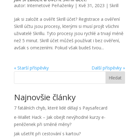
autor:
Internetové Peňaženky
|
Kvě 31, 2023
|
Skrill
Jak si založit a ověřit Skrill účet? Registrace a ověření
Skrill účtu jsou procesy, kterými si musí projít všichni
uživatelé Skrillu. Tyto procesy jsou rychlé a trvají méně
než 5 minut. Skrill účet můžeš používat i bez ověření,
avšak s omezeními. Pokud však budeš tvou...
« Starší příspěvky
Další příspěvky »
Hledat
Najnovšie články
7 fatálních chyb, které lidé dělají s Paysafecard
e-Wallet Hack – Jak obejít nevýhodné kurzy e-
peněženek při směně měny?
Jak ušetřit při cestování s kartou?