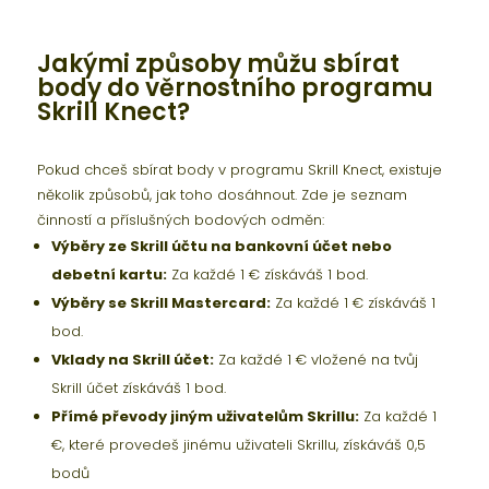
Jakými způsoby můžu sbírat
body do věrnostního programu
Skrill Knect?
Pokud chceš sbírat body v programu Skrill Knect, existuje
několik způsobů, jak toho dosáhnout. Zde je seznam
činností a příslušných bodových odměn:
Výběry ze Skrill účtu na bankovní účet nebo
debetní kartu:
Za každé 1 € získáváš 1 bod.
Výběry se Skrill Mastercard:
Za každé 1 € získáváš 1
bod.
Vklady na Skrill účet:
Za každé 1 € vložené na tvůj
Skrill účet získáváš 1 bod.
Přímé převody jiným uživatelům Skrillu:
Za každé 1
€, které provedeš jinému uživateli Skrillu, získáváš 0,5
bodů