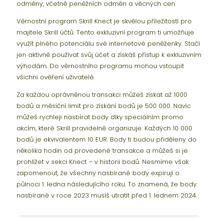
odměny, včetně peněžních odměn a věcných cen.
Věrnostní program Skrill Knect je skvělou příležitostí pro
majitele Skrill účtů. Tento exkluzivní program ti umožňuje
využít plného potenciálu své internetové peněženky. Stačí
jen aktivně používat svůj účet a získáš přístup k exkluzivním
výhodám. Do věrnostního programu mohou vstoupit
všichni ověření uživatelé.
Za každou oprávněnou transakci můžeš získat až 1000
bodů a měsíční limit pro získání bodů je 500 000. Navíc
můžeš rychleji nasbírat body díky speciálním promo
akcím, které Skrill pravidelně organizuje. Každých 10 000
bodů je ekvivalentem 10 EUR. Body ti budou přiděleny do
několika hodin od provedené transakce a můžeš si je
prohlížet v sekci Knect – v historii bodů. Nesmíme však
zapomenout, že všechny nasbírané body expirují o
půlnoci 1. ledna následujícího roku. To znamená, že body
nasbírané v roce 2023 musíš utratit před 1. lednem 2024.