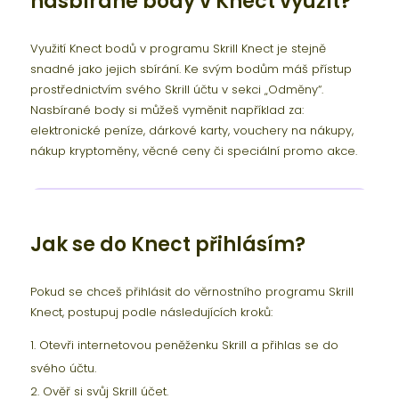
nasbírané body v Knect využít?
Využití Knect bodů v programu Skrill Knect je stejně
snadné jako jejich sbírání. Ke svým bodům máš přístup
prostřednictvím svého Skrill účtu v sekci „Odměny“.
Nasbírané body si můžeš vyměnit například za:
elektronické peníze, dárkové karty, vouchery na nákupy,
nákup kryptoměny, věcné ceny či speciální promo akce.
Jak se do Knect přihlásím?
Pokud se chceš přihlásit do věrnostního programu Skrill
Knect, postupuj podle následujících kroků:
Otevři internetovou peněženku Skrill a přihlas se do
svého účtu.
Ověř si svůj Skrill účet.