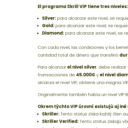
El programa Skrill VIP tiene tres niveles:
Silver:
para alcanzar este nivel, se requ
Gold:
para alcanzar este nivel, se requ
Diamond:
para alcanzar este nivel, se 
Con cada nivel, las condiciones y los bene
cantidad total de dinero que transfirió
dur
Para alcanzar
el nivel silver
, debe realizar
transacciones de
45.000€
y
el nivel dia
alcanza el nivel VIP, obtiene una insignia VI
Originalmente también había un nivel VIP 
Okrem týchto VIP úrovní existujú aj iné
Skriller:
Tento status získa každý člen au
Skriller Verified:
Tento status získajú vše