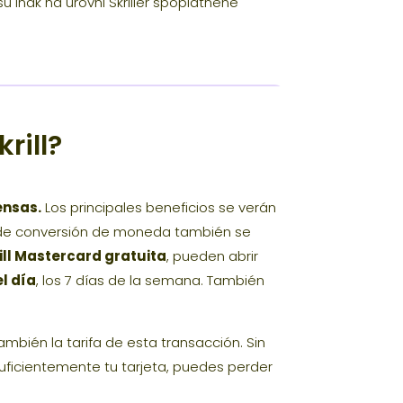
inak na úrovni Skriller spoplatnené
rill?
ensas.
Los principales beneficios se verán
ifa de conversión de moneda también se
ill Mastercard gratuita
, pueden abrir
el día
, los 7 días de la semana. También
ambién la tarifa de esta transacción. Sin
suficientemente tu tarjeta, puedes perder