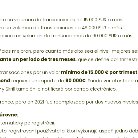
iere un volumen de transacciones de 15 000 EUR o más.
iere un volumen de transacciones de 45 000 EUR o más.
requiere un volumen de transacciones de 90 000 EUR o más.
ficios mejoran, pero cuanto más alto sea el nivel, mejores se
ante un período de tres meses
, que se define por trimest
 transacciones por un valor
mínimo de 15.000 € por trimest
mond
requiere un importe de
90.000€
. Puede ver el estado 
P y Skrill también le notificará por correo electrónico.
Bronce, pero en 2021 fue reemplazado por dos nuevos niveles 
 úrovne:
tomaticky po registrácii.
tci registrovaní používatelia, ktorí vykonajú aspoň jedno dobiti