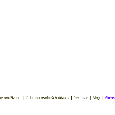
y používania
|
Ochrana osobných údajov
|
Recenzie
|
Blog
|
fint