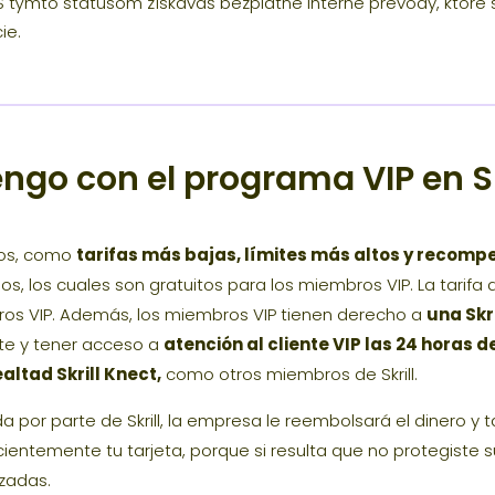
ýmto statusom získavaš bezplatné interné prevody, ktoré sú 
ie.
ngo con el programa VIP en Sk
cios, como
tarifas más bajas, límites más altos y recomp
ernos, los cuales son gratuitos para los miembros VIP. La tar
ros VIP. Además, los miembros VIP tienen derecho a
una Skr
te y tener acceso a
atención al cliente VIP las 24 horas d
altad Skrill Knect,
como otros miembros de Skrill.
 por parte de Skrill, la empresa le reembolsará el dinero y t
ientemente tu tarjeta, porque si resulta que no protegiste 
zadas.