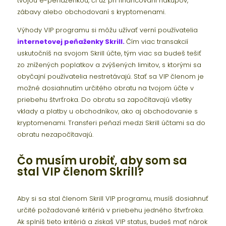
tvojou e-peňaženkou, či už pri financovaní nákupov,
zábavy alebo obchodovaní s kryptomenami.
Výhody VIP programu si môžu užívať verní používatelia
internetovej peňaženky Skrill.
Čím viac transakcií
uskutočníš na svojom Skrill účte, tým viac sa budeš tešiť
zo znížených poplatkov a zvýšených limitov, s ktorými sa
obyčajní používatelia nestretávajú. Stať sa VIP členom je
možné dosiahnutím určitého obratu na tvojom účte v
priebehu štvrťroka. Do obratu sa započítavajú všetky
vklady a platby u obchodníkov, ako aj obchodovanie s
kryptomenami. Transferi peňazí medzi Skrill účtami sa do
obratu nezapočítavajú.
Čo musím urobiť, aby som sa
stal VIP členom Skrill?
Aby si sa stal členom Skrill VIP programu, musíš dosiahnuť
určité požadované kritériá v priebehu jedného štvrťroka.
Ak splníš tieto kritériá a získaš VIP status, budeš mať nárok