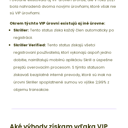
bola nahradená dvoma novými úrovňami, ktoré však nie
sú VIP úrovňami.
Okrem týchto VIP úrovní existujú aj iné úrovne:
Skriller:
Tento status získa každý člen automaticky po
registrácii.
Skriller Verified:
Tento status získajú všetci
registrovaní používatelia, ktorí vykonajú aspoň jedno
dobitie, nainštalujú mobilnú aplikáciu Skrill a úspešne
prejdú overovacím procesom. S týmto statusom
získavaš bezplatné interné prevody, ktoré sú inak na
úrovni Skriller spoplatnené sumou vo výške 2,99% z
objemu transakcie.
Aké výhody získam vďaka VIP