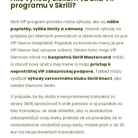
programu v Skrill?
Skrill VIP program prináša rôzne výhody, ako sú
nižšie
poplatky, vyššie limity a odmeny.
Hlavné výhody sa
prejavia pri interných prevodoch a výberoch, ktoré sú pre
VIP členov bezplatné. Poplatok za konverziu meny je pre
VIP členov tiež výrazne znížený. Okrem toho majú VIP
členovia nárok na
bezplatnú Skrill Mastercard
, môžu
si otvoriť nový účet v inej mene a majú
prístup k
nepretržitej VIP zákazníckej podpore.
Taktiež môžu
využívať
výhody vernostného klubu Skrill Knect
, ako
ostatní členovia Skrillu.
V prípade, že by došlo k neoprávnenej transakcii zo
strany Skrill, spoločnosť ti vráti peniaze a aj poplatok za
túto transakciu. Je však dôležité, aby si dostatočne
zabezpečil(a) svoju kartu, pretože ak sa preukáže, že si
nedostatočne chránil(a) svoju kartu, môžeš prísť o až 35
eur na neoprávnených transakciách.