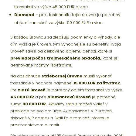
transakcií vo výške 45 000 EUR a viac.
Diamond
– pre dosiahnutie tejto úrovne je potrebný
objem transakcií vo výške 90 000 EUR a viac.
S každou úrovňou sa zlepšujú podmienky a výhody, ale
čím vyššia je úroveň, tým výhodnejšie sú benefity. Tvoja
úroveň závisí od celkového objemu peňazí, ktoré si
previedol počas trojmesačného obdobia,
ktoré je
definované ročnými štvrťrokmi.
Na dosiahnutie
striebornej úrovne
musíš vykonať
transakcie v hodnote najmenej
15 000 EUR za štvrťrok.
Pre
zlatú úroveň
je potrebný objem transakcií vo výške
45 000 EUR
a pre
diamantovú úroveň
je potrebná
suma
90 000 EUR.
Aktuálny status môžeš vidieť v
prehľade na svojom účte. Ak dosiahneš VIP úroveň,
získavaš VIP odznak a Skrill ťa o tom tiež informuje
prostredníctvom e-mailu.
Pôvodne existovala aj VIP úroveň Bronze, ale v roku 2021