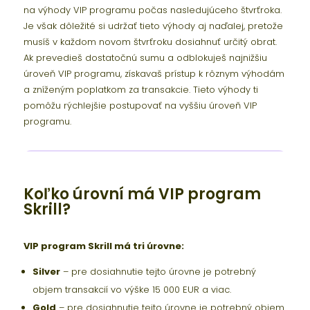
na výhody VIP programu počas nasledujúceho štvrťroka.
Je však dôležité si udržať tieto výhody aj naďalej, pretože
musíš v každom novom štvrťroku dosiahnuť určitý obrat.
Ak prevedieš dostatočnú sumu a odblokuješ najnižšiu
úroveň VIP programu, získavaš prístup k rôznym výhodám
a zníženým poplatkom za transakcie. Tieto výhody ti
pomôžu rýchlejšie postupovať na vyššiu úroveň VIP
programu.
Koľko úrovní má VIP program
Skrill?
VIP program Skrill má tri úrovne:
Silver
– pre dosiahnutie tejto úrovne je potrebný
objem transakcií vo výške 15 000 EUR a viac.
Gold
– pre dosiahnutie tejto úrovne je potrebný objem