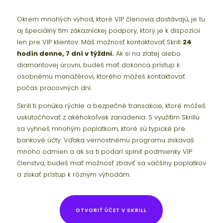
Okrem mnohých výhod, ktoré VIP členovia dostávajú, je tu
aj špeciálny tím zákazníckej podpory, ktorý je k dispozícii
len pre VIP klientov. Máš možnosť kontaktovať Skrill
24
hodín denne, 7 dní v týždni.
Ak si na zlatej alebo
diamantovej úrovni, budeš mať dokonca prístup k
osobnému manažérovi, ktorého môžeš kontaktovať
počas pracovných dní.
Skrill ti ponúka rýchle a bezpečné transakcie, ktoré môžeš
uskutočňovať z akéhokoľvek zariadenia. S využitím Skrillu
sa vyhneš mnohým poplatkom, ktoré sú typické pre
bankové účty. Vďaka vernostnému programu získavaš
mnoho odmien a ak sa ti podarí splniť podmienky VIP
členstva, budeš mať možnosť zbaviť sa väčšiny poplatkov
a získať prístup k rôznym výhodám.
OTVORIŤ ÚČET V SKRILL