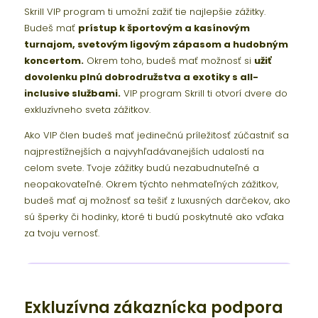
Skrill VIP program ti umožní zažiť tie najlepšie zážitky.
Budeš mať
prístup k športovým a kasínovým
turnajom, svetovým ligovým zápasom a hudobným
koncertom.
Okrem toho, budeš mať možnosť si
užiť
dovolenku plnú dobrodružstva a exotiky s all-
inclusive službami.
VIP program Skrill ti otvorí dvere do
exkluzívneho sveta zážitkov.
Ako VIP člen budeš mať jedinečnú príležitosť zúčastniť sa
najprestížnejších a najvyhľadávanejších udalostí na
celom svete. Tvoje zážitky budú nezabudnuteľné a
neopakovateľné. Okrem týchto nehmateľných zážitkov,
budeš mať aj možnosť sa tešiť z luxusných darčekov, ako
sú šperky či hodinky, ktoré ti budú poskytnuté ako vďaka
za tvoju vernosť.
Exkluzívna zákaznícka podpora