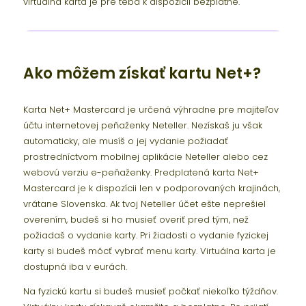
virtuálna karta je pre teba k dispozícii bezplatne.
Ako môžem získať kartu Net+?
Karta Net+ Mastercard je určená výhradne pre majiteľov
účtu internetovej peňaženky Neteller. Nezískaš ju však
automaticky, ale musíš o jej vydanie požiadať
prostredníctvom mobilnej aplikácie Neteller alebo cez
webovú verziu e-peňaženky. Predplatená karta Net+
Mastercard je k dispozícii len v podporovaných krajinách,
vrátane Slovenska. Ak tvoj Neteller účet ešte neprešiel
overením, budeš si ho musieť overiť pred tým, než
požiadaš o vydanie karty. Pri žiadosti o vydanie fyzickej
karty si budeš môcť vybrať menu karty. Virtuálna karta je
dostupná iba v eurách.
Na fyzickú kartu si budeš musieť počkať niekoľko týždňov.