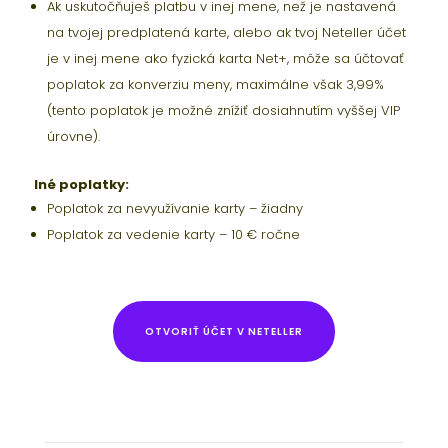
Ak uskutočňuješ platbu v inej mene, než je nastavená
na tvojej predplatená karte, alebo ak tvoj Neteller účet
je v inej mene ako fyzická karta Net+, môže sa účtovať
poplatok za konverziu meny, maximálne však 3,99%
(tento poplatok je možné znížiť dosiahnutím vyššej VIP
úrovne).
Iné poplatky:
Poplatok za nevyužívanie karty – žiadny
Poplatok za vedenie karty – 10 € ročne
OTVORIŤ ÚČET V NETELLER