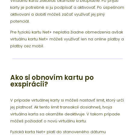
Virtuálnu kartu získavaš okamžite a bezplatne. Po prijatí
karty je potrebné si ju podpísať a aktivovať. Po úspešnom
aktivovaní a dobití môžeš začať využívať jej plný
potenciál.
Pre fyzickú kartu Net+ neplatia žiadne obmedzenia avšak
virtuálnu kartu Net+ môžeš využívať len na online platby a
platby cez mobil.
Ako si obnovím kartu po
exspirácií?
V prípade virtuálnej karty si môžeš nastaviť limit, ktorý určí
jej platnosť. Ak tento limit transakcií dosiahneš, tvoja
virtuálna karta sa okamžite deaktivuje. V takom prípade
môžeš požiadať o novú virtuálnu kartu.
Fyzická karta Net+ platí do stanoveného dátumu