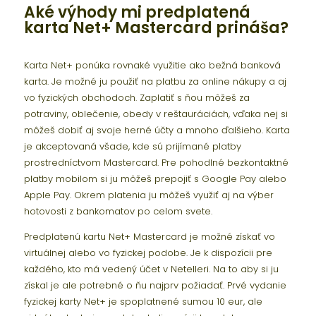
Aké výhody mi predplatená
karta Net+ Mastercard prináša?
Karta Net+ ponúka rovnaké využitie ako bežná banková
karta. Je možné ju použiť na platbu za online nákupy a aj
vo fyzických obchodoch. Zaplatiť s ňou môžeš za
potraviny, oblečenie, obedy v reštauráciách, vďaka nej si
môžeš dobiť aj svoje herné účty a mnoho ďalšieho. Karta
je akceptovaná všade, kde sú prijímané platby
prostredníctvom Mastercard. Pre pohodlné bezkontaktné
platby mobilom si ju môžeš prepojiť s Google Pay alebo
Apple Pay. Okrem platenia ju môžeš využiť aj na výber
hotovosti z bankomatov po celom svete.
Predplatenú kartu Net+ Mastercard je možné získať vo
virtuálnej alebo vo fyzickej podobe. Je k dispozícii pre
každého, kto má vedený účet v Netelleri. Na to aby si ju
získal je ale potrebné o ňu najprv požiadať. Prvé vydanie
fyzickej karty Net+ je spoplatnené sumou 10 eur, ale