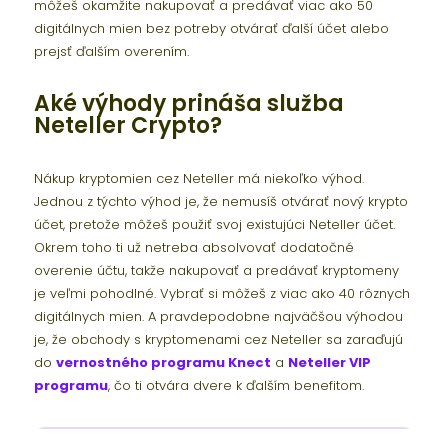
môžeš okamžite nakupovať a predávať viac ako 50
digitálnych mien bez potreby otvárať ďalší účet alebo
prejsť ďalším overením.
Aké výhody prináša služba
Neteller Crypto?
Nákup kryptomien cez Neteller má niekoľko výhod.
Jednou z týchto výhod je, že nemusíš otvárať nový krypto
účet, pretože môžeš použiť svoj existujúci Neteller účet.
Okrem toho ti už netreba absolvovať dodatočné
overenie účtu, takže nakupovať a predávať kryptomeny
je veľmi pohodlné. Vybrať si môžeš z viac ako 40 rôznych
digitálnych mien. A pravdepodobne najväčšou výhodou
je, že obchody s kryptomenami cez Neteller sa zaraďujú
do
vernostného programu Knect
a
Neteller VIP
programu
, čo ti otvára dvere k ďalším benefitom.