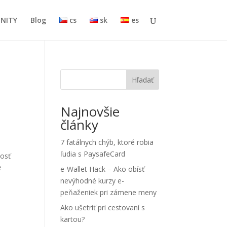
INITY
Blog
cs
sk
es
Hľadať
Najnovšie
články
7 fatálnych chýb, ktoré robia
ľudia s PaysafeCard
nosť
e
e-Wallet Hack – Ako obísť
nevýhodné kurzy e-
peňaženiek pri zámene meny
Ako ušetriť pri cestovaní s
kartou?