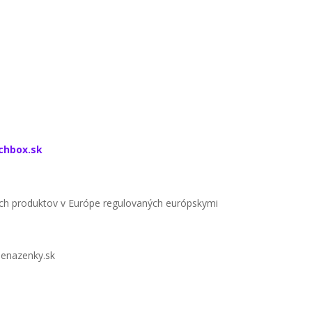
echbox.sk
ých produktov v Európe regulovaných európskymi
penazenky.sk