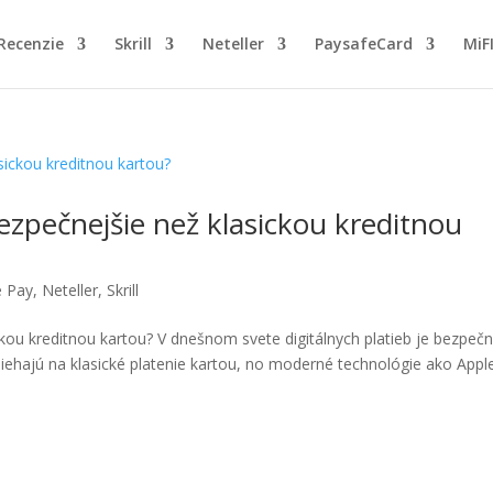
Recenzie
Skrill
Neteller
PaysafeCard
MiF
bezpečnejšie než klasickou kreditnou
e Pay
,
Neteller
,
Skrill
ckou kreditnou kartou? V dnešnom svete digitálnych platieb je bezpeč
oliehajú na klasické platenie kartou, no moderné technológie ako Appl